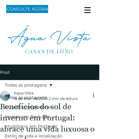
CONSULTE AGORA
Água Vista
CASAS DE LUXO
Post
Todas as postagens
Aqua Vista
Todas as postagens
16 de mar. de 2025
2 min de leitura
Benefícios do sol de
Guia de compradores
inverno em Portugal:
Investir em Portugal
Imobiliário em Portugal
abrace uma vida luxuosa o
Estilo de vida e localização