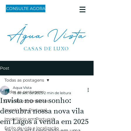
CONSULTE AGORA
Água Vista
CASAS DE LUXO
Post
Todas as postagens
Aqua Vista
Todas as postagens
15 de set. de 2025
2 min de leitura
Invista no seu sonho:
Guia de compradores
descubra nossa nova vila
Investir em Portugal
Imobiliário em Portugal
em Lagos à venda em 2025
Estilo de vida e localização
Se você está pensando em uma 