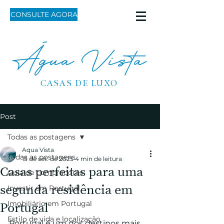
CONSULTE AGORA
Água Vista
CASAS DE LUXO
Post
Todas as postagens
Aqua Vista
Todas as postagens
15 de set. de 2025
4 min de leitura
Casas perfeitas para uma
Guia de compradores
segunda residência em
Investir em Portugal
Imobiliário em Portugal
Portugal
Estilo de vida e localização
Portugal é um dos destinos mais 