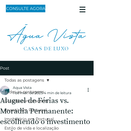
CONSULTE AGORA
Água Vista
CASAS DE LUXO
Post
Todas as postagens
Aqua Vista
Todas as postagens
1 de mar. de 2025
4 min de leitura
Aluguel de Férias vs.
Guia de compradores
Moradia Permanente:
Investir em Portugal
Imobiliário em Portugal
escolhendo o investimento
Estilo de vida e localização