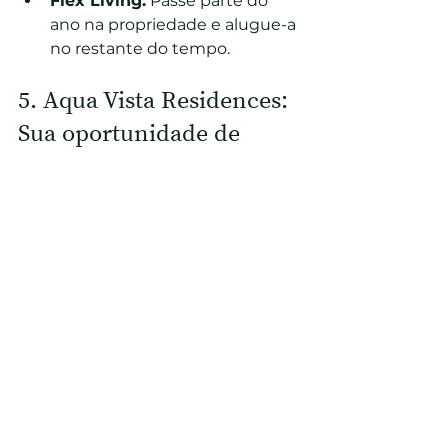
Flex Living:
 Passe parte do 
ano na propriedade e alugue-a 
no restante do tempo.
5. Aqua Vista Residences: 
Sua oportunidade de 
investimento ideal
Quer você esteja se inclinando 
para aluguéis de férias ou moradia 
permanente, Portugal oferece 
uma riqueza de oportunidades 
para tornar seus sonhos de 
investimento uma realidade. 
Nossas propriedades exclusivas no 
Aqua Vista Residences em Lagos, 
São Martinho e Consolação 
atendem a ambos os mercados.